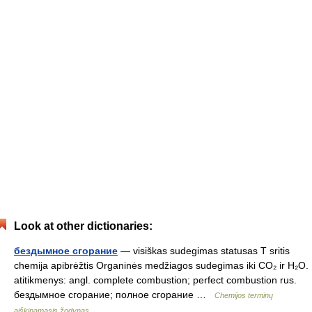
Look at other dictionaries:
бездымное сгорание
— visiškas sudegimas statusas T sritis
chemija apibrėžtis Organinės medžiagos sudegimas iki CO₂ ir H₂O.
atitikmenys: angl. complete combustion; perfect combustion rus.
бездымное сгорание; полное сгорание …
Chemijos terminų
aiškinamasis žodynas