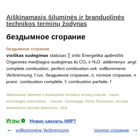
Aiškinamasis šiluminės ir branduolinės
technikos terminų žodynas
бездымное сгорание
бездымное сгорание
visiškas
sudegimas
statusas
T
sritis
Energetika
apibrėžtis
Organinės medžiagos sudegimas iki CO₂ ir H₂O.
atitikmenys
:
angl.
complete combustion; perfect combustion
vok.
vollkommene
Verbrennung, f
rus.
бездымное сгорание, n; полное сгорание, n
pranc.
combustion complète, f; combustion parfaite, f
Aiškinamasis šiluminės ir branduolinės technikos terminų žodynas - Kauno
technologijos universitetas. – Kaunas: Technologija
.
Petras Švenčianas, Arvydas
Adomavičius, Kęstutis Buinevičius
.
2004
.
Игры ⚽
Нужно сделать НИР?
vollkommene Verbrennung
полное сгорание