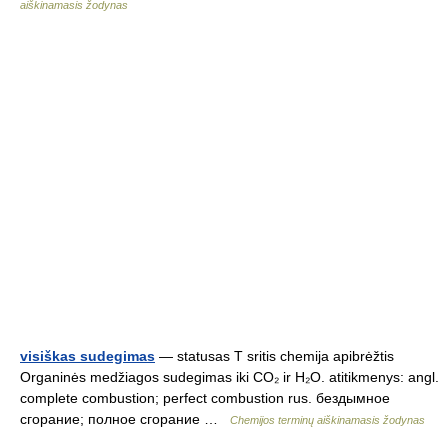
aiškinamasis žodynas
visiškas sudegimas
— statusas T sritis chemija apibrėžtis
Organinės medžiagos sudegimas iki CO₂ ir H₂O. atitikmenys: angl.
complete combustion; perfect combustion rus. бездымное
сгорание; полное сгорание …
Chemijos terminų aiškinamasis žodynas