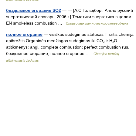
бездымное сгорание SО2
— — [А.С.Гольдберг. Англо русский
энергетический словарь. 2006 г.] Тематики энергетика в целом
EN smokeless combustion …
Справочник технического переводчика
полное сгорание
— visiškas sudegimas statusas T sritis chemija
apibrėžtis Organinės medžiagos sudegimas iki CO₂ ir H₂O.
atitikmenys: angl. complete combustion; perfect combustion rus.
бездымное сгорание; полное сгорание …
Chemijos terminų
aiškinamasis žodynas